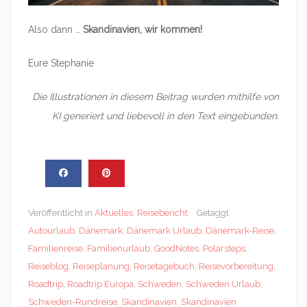
Also dann …
Skandinavien, wir kommen!
Eure Stephanie
Die Illustrationen in diesem Beitrag wurden mithilfe von
KI generiert und liebevoll in den Text eingebunden.
Veröffentlicht in
Aktuelles
,
Reisebericht
Getaggt
Autourlaub
,
Dänemark
,
Dänemark Urlaub
,
Dänemark-Reise
,
Familienreise
,
Familienurlaub
,
GoodNotes
,
Polarsteps
,
Reiseblog
,
Reiseplanung
,
Reisetagebuch
,
Reisevorbereitung
,
Roadtrip
,
Roadtrip Europa
,
Schweden
,
Schweden Urlaub
,
Schweden-Rundreise
,
Skandinavien
,
Skandinavien