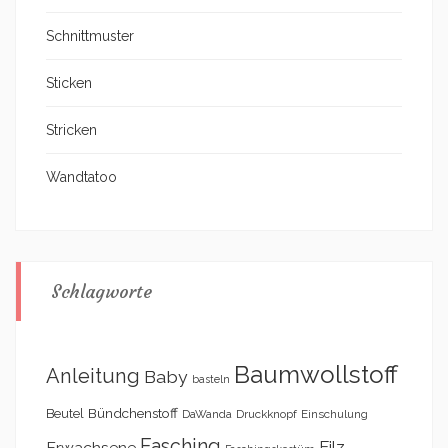
Schnittmuster
Sticken
Stricken
Wandtatoo
Schlagworte
Baumwollstoff
Anleitung
Baby
basteln
Bündchenstoff
Beutel
DaWanda
Druckknopf
Einschulung
Fasching
Filz
Erwachsene