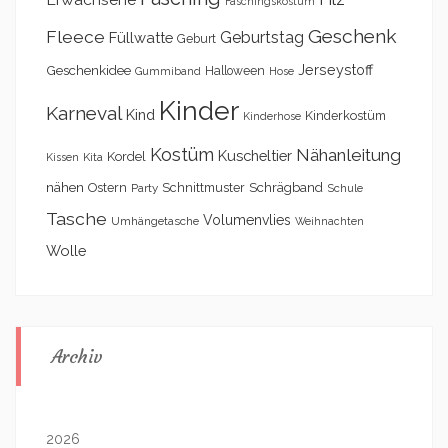
Faschingskostüm
Geschenk
Fleece
Geburtstag
Füllwatte
Geburt
Geschenkidee
Jerseystoff
Halloween
Gummiband
Hose
Kinder
Karneval
Kind
Kinderkostüm
Kinderhose
Kostüm
Nähanleitung
Kuscheltier
Kordel
Kita
Kissen
nähen
Schrägband
Ostern
Schnittmuster
Party
Schule
Tasche
Volumenvlies
Umhängetasche
Weihnachten
Wolle
Archiv
2026