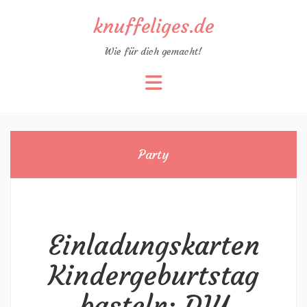
knuffeliges.de
Wie für dich gemacht!
Zum
Inhalt
springen
Party
Einladungskarten
Kindergeburtstag
basteln: DIY