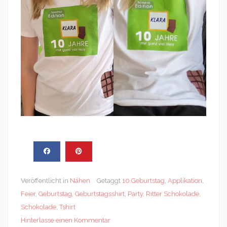
Veröffentlicht in
Nähen
Getaggt
10.Geburtstag
,
Applikation
,
Feier
,
Geburtstag
,
Geburtstagsshirt
,
Party
,
Ritter Schokolade
,
Schokolade
,
Tshirt
Hinterlasse einen Kommentar