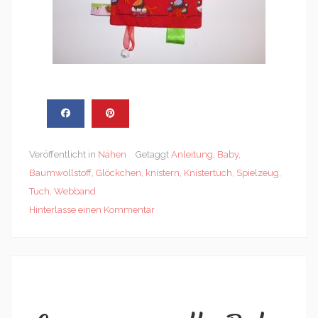
Veröffentlicht in
Nähen
Getaggt
Anleitung
,
Baby
,
Baumwollstoff
,
Glöckchen
,
knistern
,
Knistertuch
,
Spielzeug
,
Tuch
,
Webband
Hinterlasse einen Kommentar