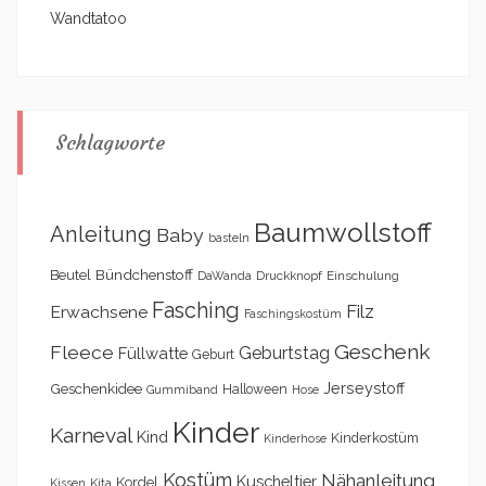
Wandtatoo
Schlagworte
Baumwollstoff
Anleitung
Baby
basteln
Bündchenstoff
Beutel
DaWanda
Druckknopf
Einschulung
Fasching
Filz
Erwachsene
Faschingskostüm
Geschenk
Fleece
Geburtstag
Füllwatte
Geburt
Geschenkidee
Jerseystoff
Halloween
Gummiband
Hose
Kinder
Karneval
Kind
Kinderkostüm
Kinderhose
Kostüm
Nähanleitung
Kuscheltier
Kordel
Kita
Kissen