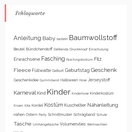
Schlagworte
Baumwollstoff
Anleitung
Baby
basteln
Bündchenstoff
Beutel
DaWanda
Druckknopf
Einschulung
Fasching
Filz
Erwachsene
Faschingskostüm
Geschenk
Fleece
Geburtstag
Füllwatte
Geburt
Geschenkidee
Jerseystoff
Halloween
Gummiband
Hose
Kinder
Karneval
Kind
Kinderkostüm
Kinderhose
Kostüm
Nähanleitung
Kuscheltier
Kordel
Kita
Kissen
nähen
Schrägband
Ostern
Schnittmuster
Party
Schule
Tasche
Volumenvlies
Umhängetasche
Weihnachten