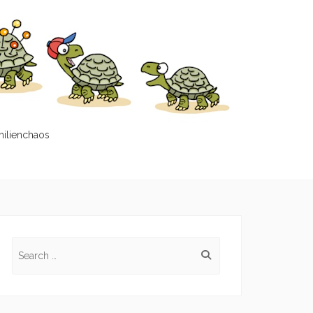
milienchaos
Search
for: