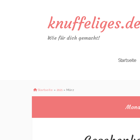
knuffeliges.d
Wie für dich gemacht!
Zum
Startseite
Inhalt
springen
Startseite
»
2021
»
März
Mona