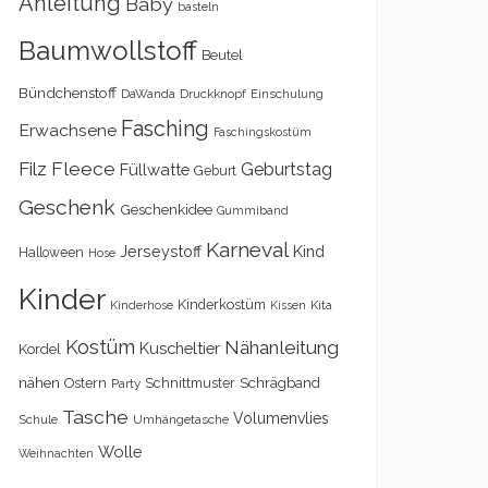
Anleitung
Baby
basteln
Baumwollstoff
Beutel
Bündchenstoff
DaWanda
Druckknopf
Einschulung
Fasching
Erwachsene
Faschingskostüm
Filz
Fleece
Geburtstag
Füllwatte
Geburt
Geschenk
Geschenkidee
Gummiband
Karneval
Kind
Jerseystoff
Halloween
Hose
Kinder
Kinderkostüm
Kita
Kinderhose
Kissen
Kostüm
Nähanleitung
Kuscheltier
Kordel
nähen
Schrägband
Ostern
Schnittmuster
Party
Tasche
Volumenvlies
Schule
Umhängetasche
Wolle
Weihnachten