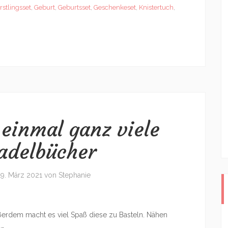
rstlingsset
,
Geburt
,
Geburtsset
,
Geschenkeset
,
Knistertuch
,
einmal ganz viele
adelbücher
19. März 2021
von
Stephanie
erdem macht es viel Spaß diese zu Basteln. Nähen