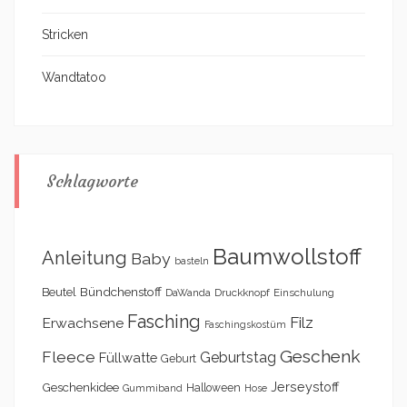
Stricken
Wandtatoo
Schlagworte
Baumwollstoff
Anleitung
Baby
basteln
Bündchenstoff
Beutel
DaWanda
Druckknopf
Einschulung
Fasching
Filz
Erwachsene
Faschingskostüm
Geschenk
Fleece
Geburtstag
Füllwatte
Geburt
Geschenkidee
Jerseystoff
Halloween
Gummiband
Hose