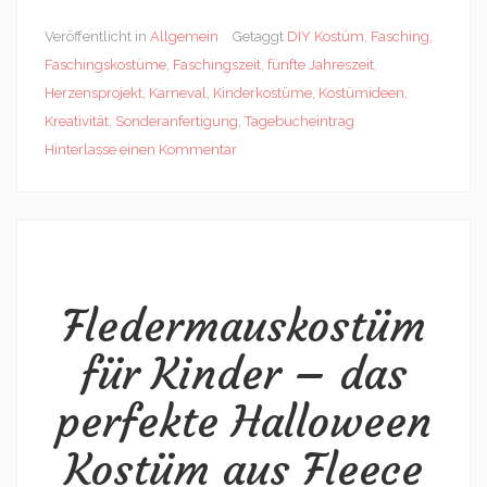
Veröffentlicht in
Allgemein
Getaggt
DIY Kostüm
,
Fasching
,
Faschingskostüme
,
Faschingszeit
,
fünfte Jahreszeit
,
Herzensprojekt
,
Karneval
,
Kinderkostüme
,
Kostümideen
,
Kreativität
,
Sonderanfertigung
,
Tagebucheintrag
Hinterlasse einen Kommentar
Fledermauskostüm
für Kinder – das
perfekte Halloween
Kostüm aus Fleece