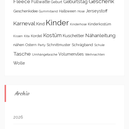
Geschenk
Fleece
Geburtstag
Füllwatte
Geburt
Geschenkidee
Jerseystoff
Halloween
Gummiband
Hose
Kinder
Karneval
Kind
Kinderkostüm
Kinderhose
Kostüm
Nähanleitung
Kuscheltier
Kordel
Kita
Kissen
nähen
Schrägband
Ostern
Schnittmuster
Party
Schule
Tasche
Volumenvlies
Umhängetasche
Weihnachten
Wolle
Archiv
2026