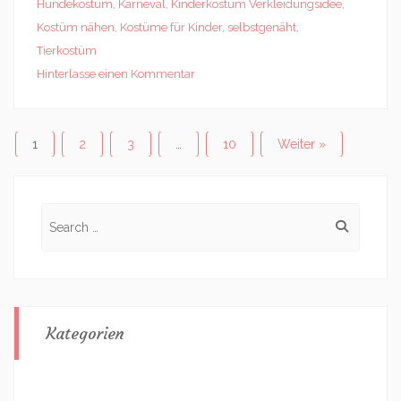
Hundekostüm
,
Karneval
,
Kinderkostüm Verkleidungsidee
,
Kostüm nähen
,
Kostüme für Kinder
,
selbstgenäht
,
Tierkostüm
Hinterlasse einen Kommentar
Posts
1
2
3
…
10
Weiter »
navigation
Search
for:
Kategorien