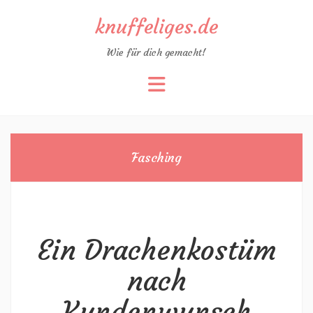
knuffeliges.de
Wie für dich gemacht!
Zum
Inhalt
springen
Fasching
Ein Drachenkostüm
nach
Kundenwunsch