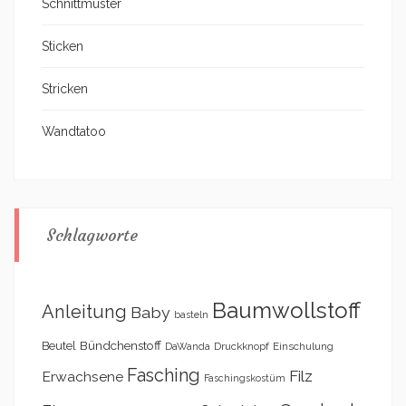
Schnittmuster
Sticken
Stricken
Wandtatoo
Schlagworte
Baumwollstoff
Anleitung
Baby
basteln
Bündchenstoff
Beutel
DaWanda
Druckknopf
Einschulung
Fasching
Filz
Erwachsene
Faschingskostüm