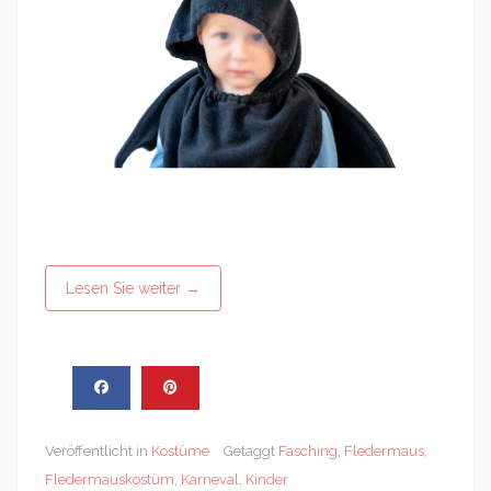
Lesen Sie weiter
→
Veröffentlicht in
Kostüme
Getaggt
Fasching
,
Fledermaus
,
Fledermauskostüm
,
Karneval
,
Kinder