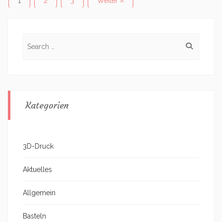
Posts
1
2
3
Weiter »
navigation
Search
for:
Kategorien
3D-Druck
Aktuelles
Allgemein
Basteln