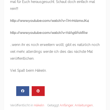
mal für Euch herausgesucht. Schaut doch einfach mal
rein!!!
http://www.youtube.com/watch?v=TH-Hd1mxJK4
http://www.youtube.com/watch?v=YdAg6FskfRw
…wenn ihr es noch erweitern wollt, gibt es natürlich noch
viel mehr, allerdings werde ich dies das nächste Mal
veröffentlichen.
Viel Spaß beim Häkeln.
Veröffentlicht in
Häkeln
Getaggt
Anfänger
,
Anleitungen
,