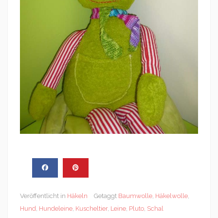
Veröffentlicht in
Häkeln
Getaggt
Baumwolle
,
Häkelwolle
,
Hund
,
Hundeleine
,
Kuscheltier
,
Leine
,
Pluto
,
Schal