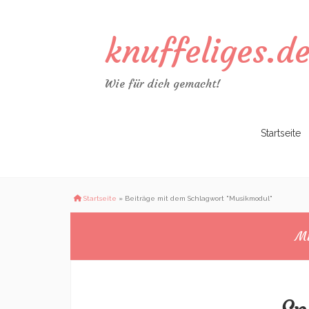
knuffeliges.d
Wie für dich gemacht!
Zum
Startseite
Inhalt
springen
Startseite
»
Beiträge mit dem Schlagwort "Musikmodul"
Mu