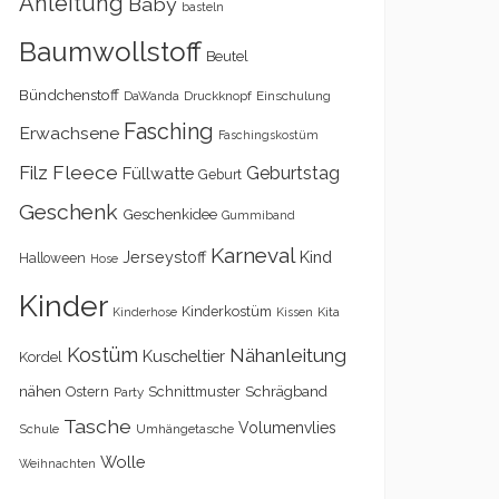
Anleitung
Baby
basteln
Baumwollstoff
Beutel
Bündchenstoff
DaWanda
Druckknopf
Einschulung
Fasching
Erwachsene
Faschingskostüm
Filz
Fleece
Geburtstag
Füllwatte
Geburt
Geschenk
Geschenkidee
Gummiband
Karneval
Kind
Jerseystoff
Halloween
Hose
Kinder
Kinderkostüm
Kita
Kinderhose
Kissen
Kostüm
Nähanleitung
Kuscheltier
Kordel
nähen
Schrägband
Ostern
Schnittmuster
Party
Tasche
Volumenvlies
Schule
Umhängetasche
Wolle
Weihnachten