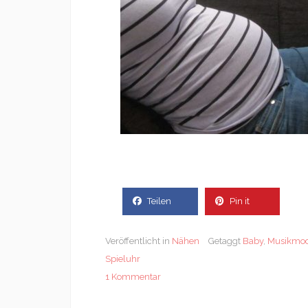
Teilen
Pin it
Veröffentlicht in
Nähen
Getaggt
Baby
,
Musikmo
Spieluhr
1 Kommentar