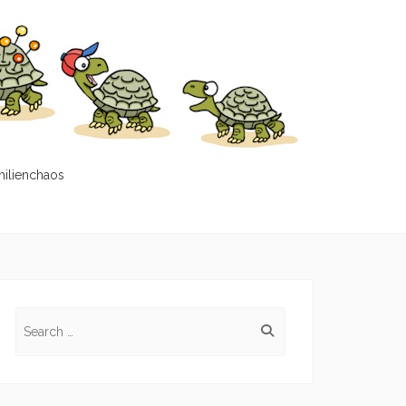
milienchaos
Search
for: