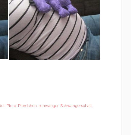
dul
,
Pferd
,
Pferdchen
,
schwanger
,
Schwangerschaft
,