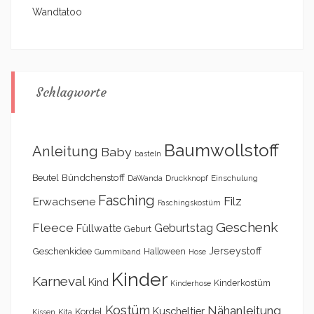
Wandtatoo
Schlagworte
Baumwollstoff
Anleitung
Baby
basteln
Bündchenstoff
Beutel
DaWanda
Druckknopf
Einschulung
Fasching
Filz
Erwachsene
Faschingskostüm
Geschenk
Fleece
Geburtstag
Füllwatte
Geburt
Geschenkidee
Jerseystoff
Halloween
Gummiband
Hose
Kinder
Karneval
Kind
Kinderkostüm
Kinderhose
Kostüm
Nähanleitung
Kuscheltier
Kordel
Kita
Kissen