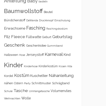
Anleitung
Baby
basteln
Baumwollstoff
Beutel
Bündchenstoff
DaWanda
Druckknopf
Einschulung
Fasching
Erwachsene
Faschingskostüm
Filz
Fleece
Geburtstag
Füllwatte
Geburt
Geschenk
Geschenkidee
Gummiband
Karneval
Kind
Jerseystoff
Halloween
Hose
Kinder
Kinderkostüm
Kita
Kinderhose
Kissen
Kostüm
Nähanleitung
Kuscheltier
Kordel
nähen
Schrägband
Ostern
Schnittmuster
Party
Tasche
Volumenvlies
Schule
Umhängetasche
Wolle
Weihnachten