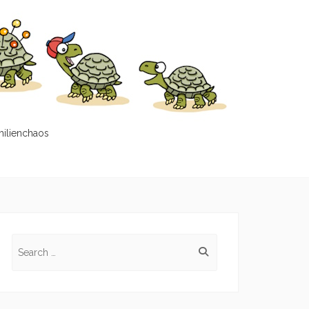
milienchaos
Search
for: