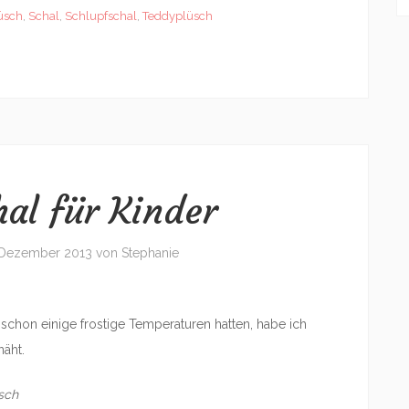
üsch
,
Schal
,
Schlupfschal
,
Teddyplüsch
hal für Kinder
 Dezember 2013
von
Stephanie
 schon einige frostige Temperaturen hatten, habe ich
äht.
sch