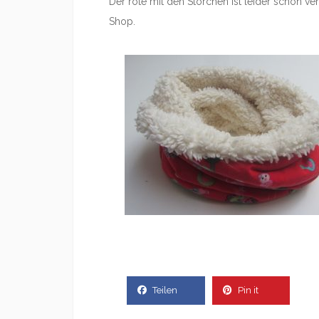
Der rote mit den Störchen ist leider schon ve
Shop.
Teilen
Pin it