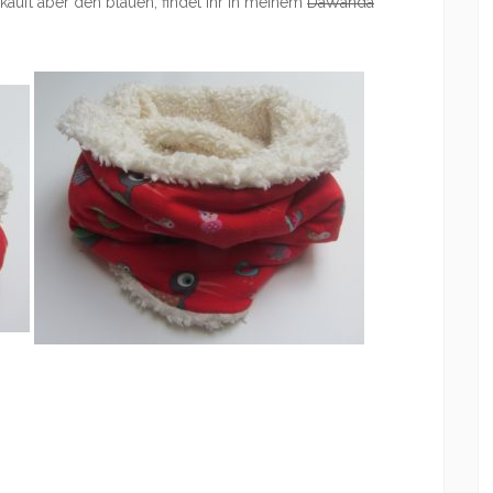
rkauft aber den blauen, findet Ihr in meinem
DaWanda