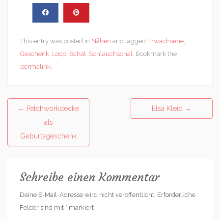
This entry was posted in
Nähen
and tagged
Erwachsene
,
Geschenk
,
Loop
,
Schal
,
Schlauchschal
. Bookmark the
permalink
.
Post
←
Patchworkdecke
Elsa Kleid
→
navigation
als
Geburtsgeschenk
Schreibe einen Kommentar
Deine E-Mail-Adresse wird nicht veröffentlicht.
Erforderliche
Felder sind mit
*
markiert