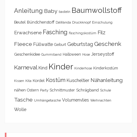
Baumwollstoff
Anleitung
Baby
basteln
Bündchenstoff
Beutel
DaWanda
Druckknopf
Einschulung
Fasching
Filz
Erwachsene
Faschingskostüm
Geschenk
Fleece
Geburtstag
Füllwatte
Geburt
Geschenkidee
Jerseystoff
Halloween
Gummiband
Hose
Kinder
Karneval
Kind
Kinderkostüm
Kinderhose
Kostüm
Nähanleitung
Kuscheltier
Kordel
Kita
Kissen
nähen
Schrägband
Ostern
Schnittmuster
Party
Schule
Tasche
Volumenvlies
Umhängetasche
Weihnachten
Wolle