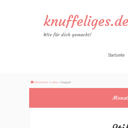
knuffeliges.d
Wie für dich gemacht!
Zum
Startseite
Inhalt
springen
Startseite
»
2014
»
August
Mona