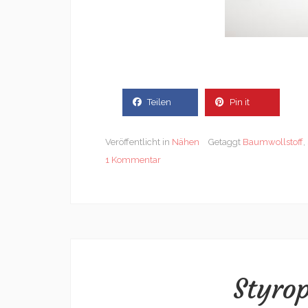
Teilen
Pin it
Veröffentlicht in
Nähen
Getaggt
Baumwollstoff
,
1 Kommentar
Styro