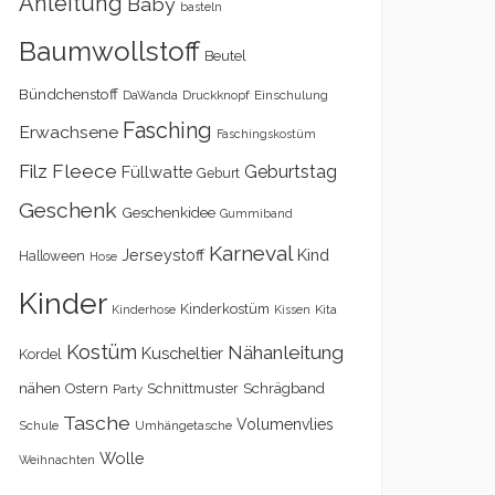
Anleitung
Baby
basteln
Baumwollstoff
Beutel
Bündchenstoff
DaWanda
Druckknopf
Einschulung
Fasching
Erwachsene
Faschingskostüm
Filz
Fleece
Geburtstag
Füllwatte
Geburt
Geschenk
Geschenkidee
Gummiband
Karneval
Kind
Jerseystoff
Halloween
Hose
Kinder
Kinderkostüm
Kita
Kinderhose
Kissen
Kostüm
Nähanleitung
Kuscheltier
Kordel
nähen
Schrägband
Ostern
Schnittmuster
Party
Tasche
Volumenvlies
Schule
Umhängetasche
Wolle
Weihnachten