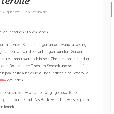
fterolle
7. August 2014
von
Stephanie
erolle für meinen großen nähen.
, hatten wir Stifthalterungen an der Wand, allerdings
gefunden, wo wir diese anbringen konnten. Seitdem
ippertüte. Immer wenn ich in sein Zimmer komme und er
 auf dem Boden, dem Tisch, im Schrank und sogar auf
in paar Stifte ausgesucht und für diese eine Stifterolle
hier
gefunden.
berrascht war, wie schnell es ging diese Rolle zu
ig darüber gefreut. Das Beste war, dass wir sie gleich
n konnten.