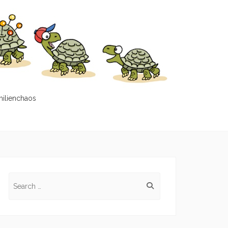
milienchaos
Search
for: