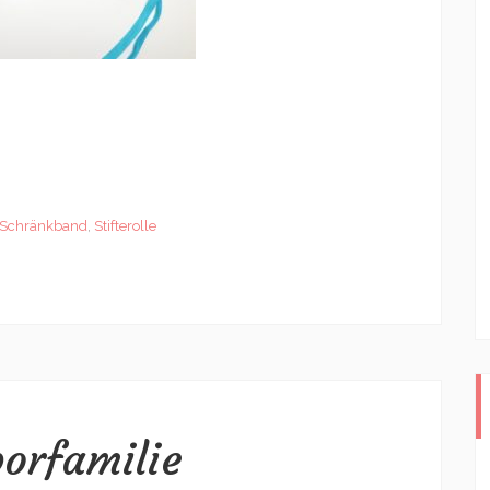
Schränkband
,
Stifterolle
porfamilie