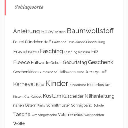
Schlagworte
Baumwollstoff
Anleitung
Baby
basteln
Bündchenstoff
Beutel
DaWanda
Druckknopf
Einschulung
Fasching
Filz
Erwachsene
Faschingskostüm
Geschenk
Fleece
Geburtstag
Füllwatte
Geburt
Geschenkidee
Jerseystoff
Halloween
Gummiband
Hose
Kinder
Karneval
Kind
Kinderkostüm
Kinderhose
Kostüm
Nähanleitung
Kuscheltier
Kordel
Kita
Kissen
nähen
Schrägband
Ostern
Schnittmuster
Party
Schule
Tasche
Volumenvlies
Umhängetasche
Weihnachten
Wolle