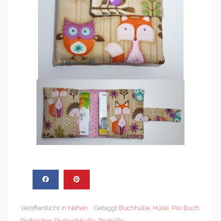
Veröffentlicht in
Nähen
Getaggt
Buchhülle
,
Hülle
,
Pixi Buch
,
Pixibücher
,
Pixibuchhülle
,
Pixihülle