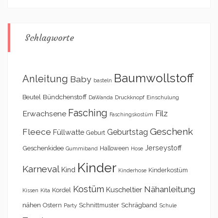
Schlagworte
Baumwollstoff
Anleitung
Baby
basteln
Bündchenstoff
Beutel
DaWanda
Druckknopf
Einschulung
Fasching
Filz
Erwachsene
Faschingskostüm
Geschenk
Fleece
Geburtstag
Füllwatte
Geburt
Geschenkidee
Jerseystoff
Halloween
Gummiband
Hose
Kinder
Karneval
Kind
Kinderkostüm
Kinderhose
Kostüm
Nähanleitung
Kuscheltier
Kordel
Kita
Kissen
nähen
Schrägband
Ostern
Schnittmuster
Party
Schule