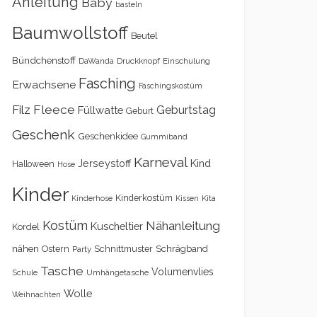
Anleitung
Baby
basteln
Baumwollstoff
Beutel
Bündchenstoff
DaWanda
Druckknopf
Einschulung
Fasching
Erwachsene
Faschingskostüm
Filz
Fleece
Geburtstag
Füllwatte
Geburt
Geschenk
Geschenkidee
Gummiband
Karneval
Kind
Jerseystoff
Halloween
Hose
Kinder
Kinderkostüm
Kita
Kinderhose
Kissen
Kostüm
Nähanleitung
Kuscheltier
Kordel
nähen
Schrägband
Ostern
Schnittmuster
Party
Tasche
Volumenvlies
Schule
Umhängetasche
Wolle
Weihnachten