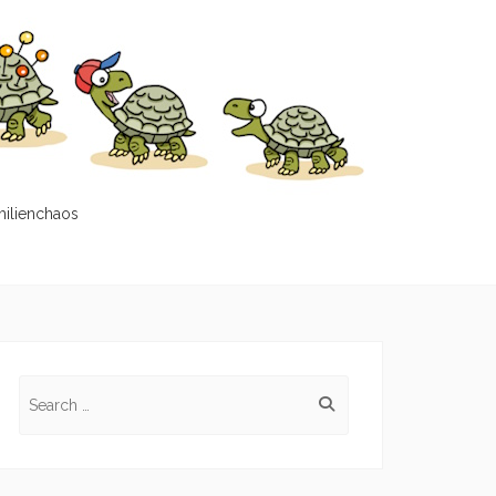
milienchaos
Search
for: