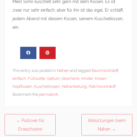
Mein Sohn kuschelt sehr gern mit dem Kissen. Es ist
zwar nur sehr einfach, aber für ihn ist das egal. Er schläft
jedem Abend mit diesem Kissen, seinem Kuschelkissen,
ein.
This entry was posted in
Nähen
and tagged
Baumwollstoff
,
einfach
,
Füllwatte
,
Geburt
,
Geschenk
,
Kinder
,
Kissen
,
Kopfkissen
,
Kuschelkissen
,
Nähanleitung
,
Patchworkstoff
.
Bookmark the
permalink
.
Post
←
Pullover für
Abkürzungen beim
navigation
Erwachsene
Nähen
→