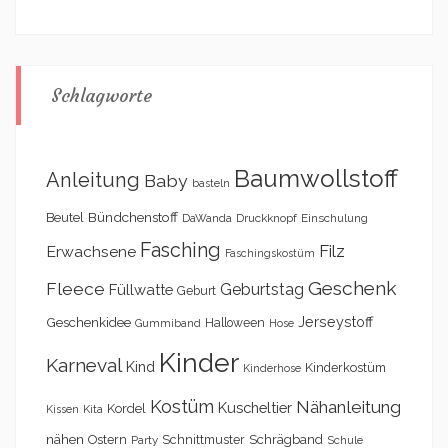
Schlagworte
Baumwollstoff
Anleitung
Baby
basteln
Bündchenstoff
Beutel
DaWanda
Druckknopf
Einschulung
Fasching
Filz
Erwachsene
Faschingskostüm
Geschenk
Fleece
Geburtstag
Füllwatte
Geburt
Geschenkidee
Jerseystoff
Halloween
Gummiband
Hose
Kinder
Karneval
Kind
Kinderkostüm
Kinderhose
Kostüm
Nähanleitung
Kuscheltier
Kordel
Kita
Kissen
nähen
Schrägband
Ostern
Schnittmuster
Party
Schule