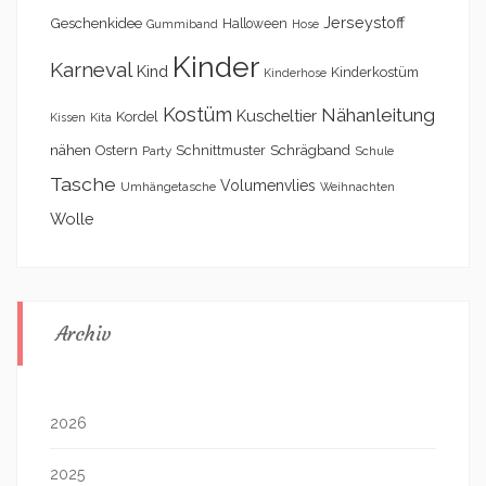
Geschenkidee
Jerseystoff
Halloween
Gummiband
Hose
Kinder
Karneval
Kind
Kinderkostüm
Kinderhose
Kostüm
Nähanleitung
Kuscheltier
Kordel
Kita
Kissen
nähen
Schrägband
Ostern
Schnittmuster
Party
Schule
Tasche
Volumenvlies
Umhängetasche
Weihnachten
Wolle
Archiv
2026
2025