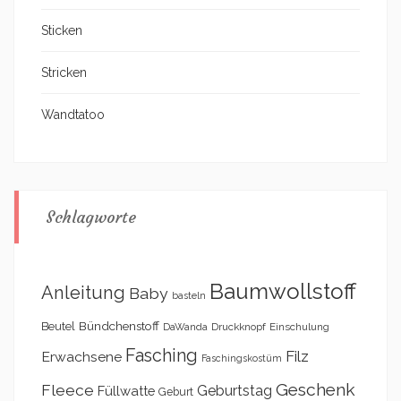
Sticken
Stricken
Wandtatoo
Schlagworte
Baumwollstoff
Anleitung
Baby
basteln
Bündchenstoff
Beutel
DaWanda
Druckknopf
Einschulung
Fasching
Filz
Erwachsene
Faschingskostüm
Geschenk
Fleece
Geburtstag
Füllwatte
Geburt