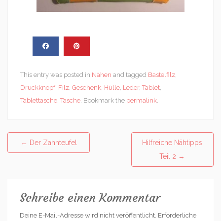
This entry was posted in
Nähen
and tagged
Bastelfilz
,
Druckknopf
,
Filz
,
Geschenk
,
Hülle
,
Leder
,
Tablet
,
Tablettasche
,
Tasche
. Bookmark the
permalink
.
Post
←
Der Zahnteufel
Hilfreiche Nähtipps
navigation
Teil 2
→
Schreibe einen Kommentar
Deine E-Mail-Adresse wird nicht veröffentlicht.
Erforderliche