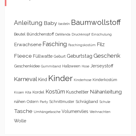
Baumwollstoff
Anleitung
Baby
basteln
Bündchenstoff
Beutel
DaWanda
Druckknopf
Einschulung
Fasching
Filz
Erwachsene
Faschingskostüm
Geschenk
Fleece
Geburtstag
Füllwatte
Geburt
Geschenkidee
Jerseystoff
Halloween
Gummiband
Hose
Kinder
Karneval
Kind
Kinderkostüm
Kinderhose
Kostüm
Nähanleitung
Kuscheltier
Kordel
Kita
Kissen
nähen
Schrägband
Ostern
Schnittmuster
Party
Schule
Tasche
Volumenvlies
Umhängetasche
Weihnachten
Wolle