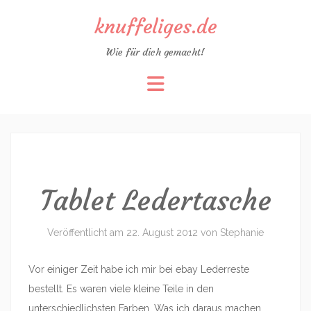
knuffeliges.de
Wie für dich gemacht!
Zum
Inhalt
springen
Tablet Ledertasche
Veröffentlicht am
22. August 2012
von
Stephanie
Vor einiger Zeit habe ich mir bei ebay Lederreste
bestellt. Es waren viele kleine Teile in den
unterschiedlichsten Farben. Was ich daraus machen