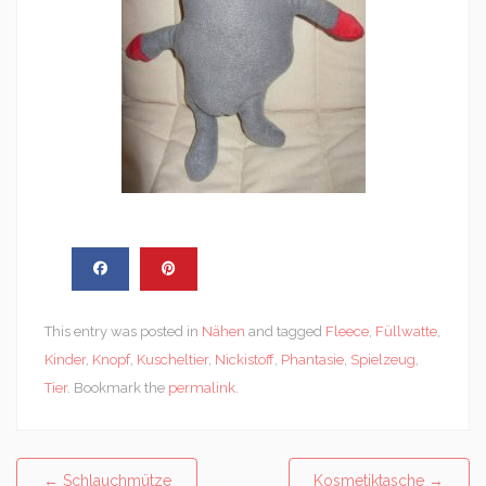
This entry was posted in
Nähen
and tagged
Fleece
,
Füllwatte
,
Kinder
,
Knopf
,
Kuscheltier
,
Nickistoff
,
Phantasie
,
Spielzeug
,
Tier
. Bookmark the
permalink
.
Post
←
Schlauchmütze
Kosmetiktasche
→