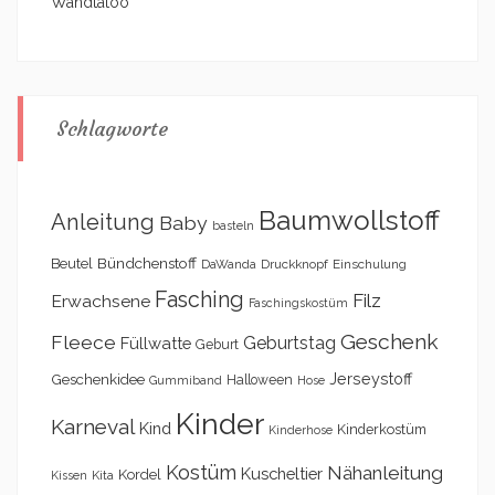
Wandtatoo
Schlagworte
Baumwollstoff
Anleitung
Baby
basteln
Bündchenstoff
Beutel
DaWanda
Druckknopf
Einschulung
Fasching
Filz
Erwachsene
Faschingskostüm
Geschenk
Fleece
Geburtstag
Füllwatte
Geburt
Geschenkidee
Jerseystoff
Halloween
Gummiband
Hose
Kinder
Karneval
Kind
Kinderkostüm
Kinderhose
Kostüm
Nähanleitung
Kuscheltier
Kordel
Kita
Kissen