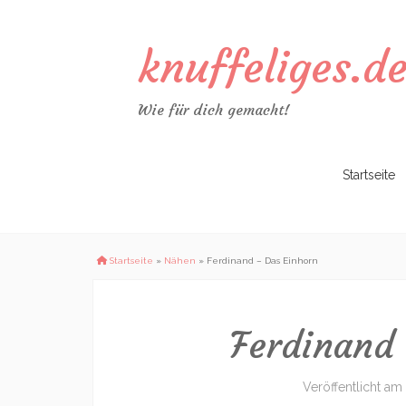
knuffeliges.d
Wie für dich gemacht!
Zum
Startseite
Inhalt
springen
Startseite
»
Nähen
»
Ferdinand – Das Einhorn
Ferdinand 
Veröffentlicht am