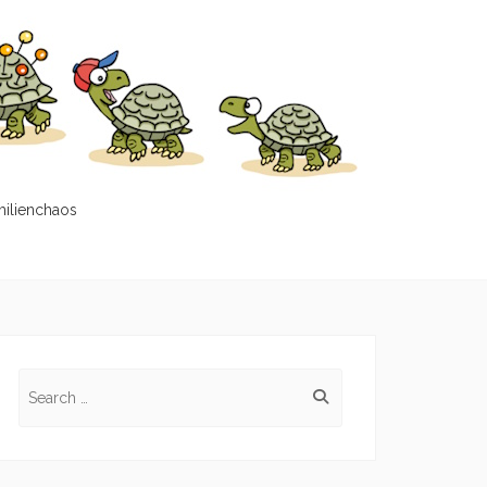
milienchaos
Search
for: