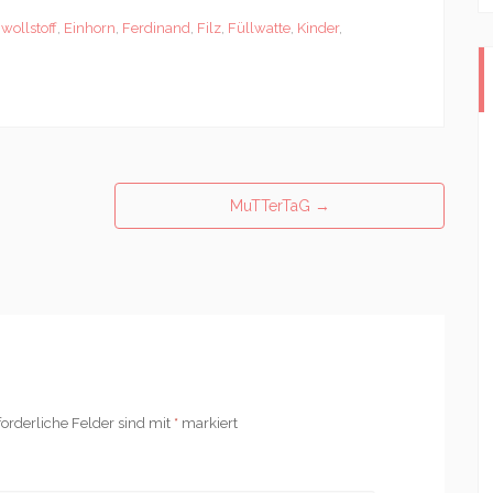
ollstoff
,
Einhorn
,
Ferdinand
,
Filz
,
Füllwatte
,
Kinder
,
MuTTerTaG
→
forderliche Felder sind mit
*
markiert