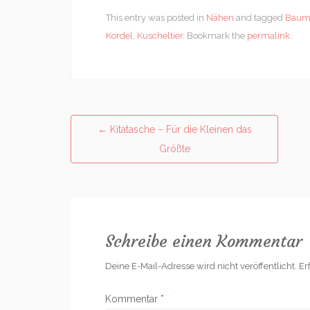
This entry was posted in
Nähen
and tagged
Baumw
Kordel
,
Kuscheltier
. Bookmark the
permalink
.
Post
←
Kitatasche – Für die Kleinen das
navigation
Größte
Schreibe einen Kommentar
Deine E-Mail-Adresse wird nicht veröffentlicht.
Er
Kommentar
*