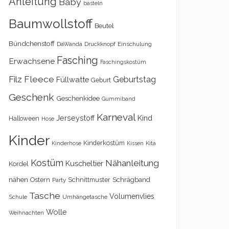
Anleitung
Baby
basteln
Baumwollstoff
Beutel
Bündchenstoff
DaWanda
Druckknopf
Einschulung
Fasching
Erwachsene
Faschingskostüm
Filz
Fleece
Geburtstag
Füllwatte
Geburt
Geschenk
Geschenkidee
Gummiband
Karneval
Kind
Jerseystoff
Halloween
Hose
Kinder
Kinderkostüm
Kita
Kinderhose
Kissen
Kostüm
Nähanleitung
Kuscheltier
Kordel
nähen
Schrägband
Ostern
Schnittmuster
Party
Tasche
Volumenvlies
Schule
Umhängetasche
Wolle
Weihnachten