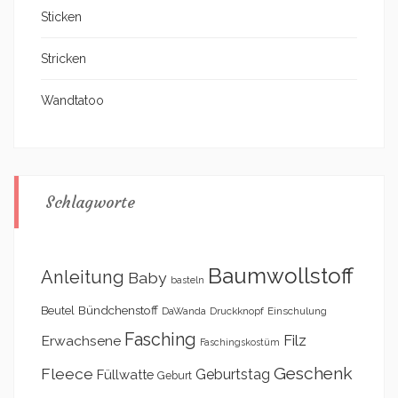
Sticken
Stricken
Wandtatoo
Schlagworte
Baumwollstoff
Anleitung
Baby
basteln
Bündchenstoff
Beutel
DaWanda
Druckknopf
Einschulung
Fasching
Filz
Erwachsene
Faschingskostüm
Geschenk
Fleece
Geburtstag
Füllwatte
Geburt