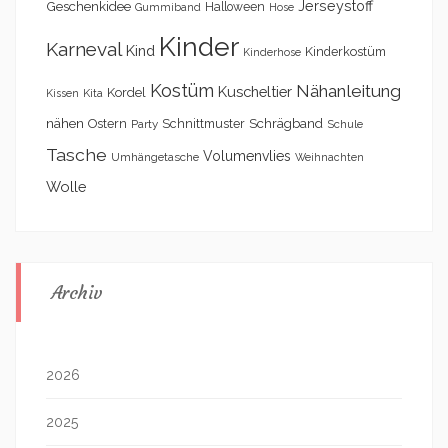
Geschenkidee
Jerseystoff
Halloween
Gummiband
Hose
Kinder
Karneval
Kind
Kinderkostüm
Kinderhose
Kostüm
Nähanleitung
Kuscheltier
Kordel
Kita
Kissen
nähen
Schrägband
Ostern
Schnittmuster
Party
Schule
Tasche
Volumenvlies
Umhängetasche
Weihnachten
Wolle
Archiv
2026
2025