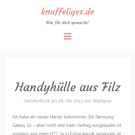
knuffeliges.de
Wie für dich gemacht!
Zum
Inhalt
springen
Handyhülle aus Filz
Veröffentlicht am
28. Mai 2013
von
Stephanie
Ich habe ein neues Handy bekommen. Ein Samsung
Galaxy S2 – aber nicht weil mein Vertrag ausgelaufen ist,
sondern weil mein HTC 3x in Folge kaputt gegangen ist