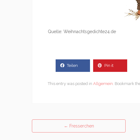
Quelle: Weihnachtsgedichte24.de
Teilen
Pin it
This entry was posted in
Allgemein
. Bookmark th
Post
←
Fresserchen
navigation