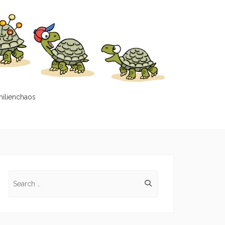
milienchaos
Search
for: