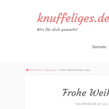
knuffeliges.d
Wie für dich gemacht!
Zum
Startseite
Inhalt
springen
Startseite
»
Allgemein
»
Frohe Weihnachten 2014
Frohe Wei
Veröffentlicht am
24.