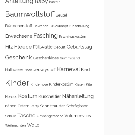
Anleitung
Baby
basteln
Baumwollstoff
Beutel
Bündchenstoff
DaWanda
Druckknopf
Einschulung
Fasching
Erwachsene
Faschingskostüm
Filz
Fleece
Geburtstag
Füllwatte
Geburt
Geschenk
Geschenkidee
Gummiband
Karneval
Kind
Jerseystoff
Halloween
Hose
Kinder
Kinderkostüm
Kita
Kinderhose
Kissen
Kostüm
Nähanleitung
Kuscheltier
Kordel
nähen
Schrägband
Ostern
Schnittmuster
Party
Tasche
Volumenvlies
Schule
Umhängetasche
Wolle
Weihnachten