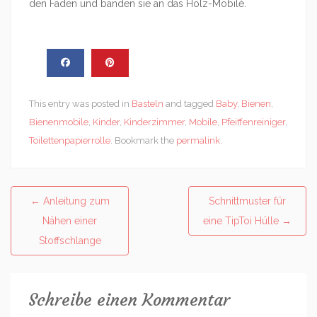
den Faden und banden sie an das Holz-Mobilé.
This entry was posted in
Basteln
and tagged
Baby
,
Bienen
,
Bienenmobile
,
Kinder
,
Kinderzimmer
,
Mobile
,
Pfeiffenreiniger
,
Toilettenpapierrolle
. Bookmark the
permalink
.
Post
←
Anleitung zum
Schnittmuster für
navigation
Nähen einer
eine TipToi Hülle
→
Stoffschlange
Schreibe einen Kommentar