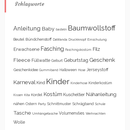
Schlagworte
Baumwollstoff
Anleitung
Baby
basteln
Bündchenstoff
Beutel
DaWanda
Druckknopf
Einschulung
Fasching
Filz
Erwachsene
Faschingskostüm
Geschenk
Fleece
Geburtstag
Füllwatte
Geburt
Geschenkidee
Jerseystoff
Halloween
Gummiband
Hose
Kinder
Karneval
Kind
Kinderkostüm
Kinderhose
Kostüm
Nähanleitung
Kuscheltier
Kordel
Kita
Kissen
nähen
Schrägband
Ostern
Schnittmuster
Party
Schule
Tasche
Volumenvlies
Umhängetasche
Weihnachten
Wolle