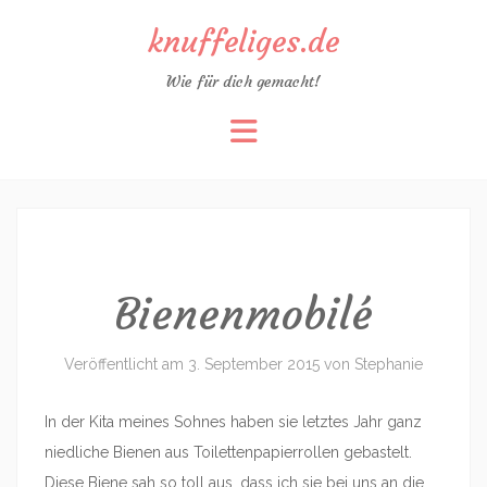
knuffeliges.de
Wie für dich gemacht!
Zum
Inhalt
springen
Bienenmobilé
Veröffentlicht am
3. September 2015
von
Stephanie
In der Kita meines Sohnes haben sie letztes Jahr ganz
niedliche Bienen aus Toilettenpapierrollen gebastelt.
Diese Biene sah so toll aus, dass ich sie bei uns an die