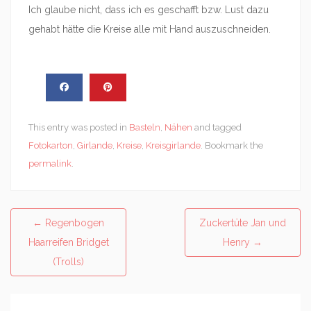
Ich glaube nicht, dass ich es geschafft bzw. Lust dazu
gehabt hätte die Kreise alle mit Hand auszuschneiden.
This entry was posted in
Basteln
,
Nähen
and tagged
Fotokarton
,
Girlande
,
Kreise
,
Kreisgirlande
. Bookmark the
permalink
.
Post
←
Regenbogen
Zuckertüte Jan und
navigation
Haarreifen Bridget
Henry
→
(Trolls)