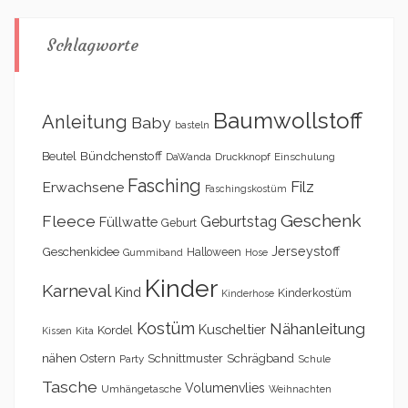
Schlagworte
Baumwollstoff
Anleitung
Baby
basteln
Bündchenstoff
Beutel
DaWanda
Druckknopf
Einschulung
Fasching
Filz
Erwachsene
Faschingskostüm
Geschenk
Fleece
Geburtstag
Füllwatte
Geburt
Geschenkidee
Jerseystoff
Halloween
Gummiband
Hose
Kinder
Karneval
Kind
Kinderkostüm
Kinderhose
Kostüm
Nähanleitung
Kuscheltier
Kordel
Kita
Kissen
nähen
Schrägband
Ostern
Schnittmuster
Party
Schule
Tasche
Volumenvlies
Umhängetasche
Weihnachten