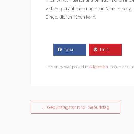
mich wirklich darauf und bin auch schon in d
viel vor genäht habe und mein Nähzimmer aus
Dinge, die ich nähen kann.
Teilen
Pin it
This entry was posted in
Allgemein
. Bookmark th
Post
←
Geburtstagstshirt 10. Geburtstag
navigation