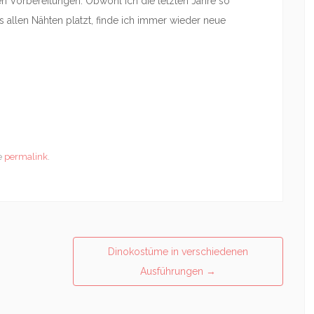
en Vorbereitungen. Obwohl ich die letzten Jahre so
 allen Nähten platzt, finde ich immer wieder neue
e
permalink
.
Dinokostüme in verschiedenen
Ausführungen
→