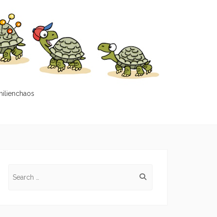
milienchaos
Search
for: