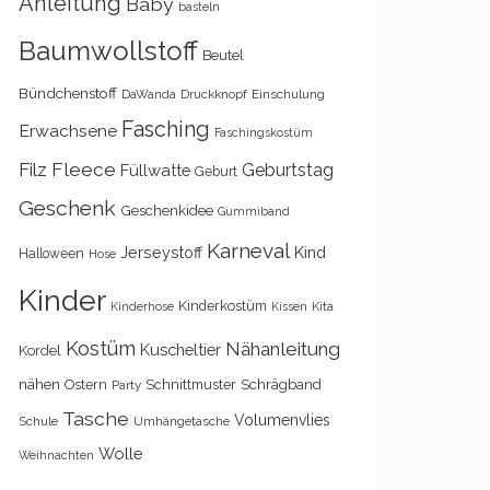
Anleitung
Baby
basteln
Baumwollstoff
Beutel
Bündchenstoff
DaWanda
Druckknopf
Einschulung
Fasching
Erwachsene
Faschingskostüm
Filz
Fleece
Geburtstag
Füllwatte
Geburt
Geschenk
Geschenkidee
Gummiband
Karneval
Kind
Jerseystoff
Halloween
Hose
Kinder
Kinderkostüm
Kita
Kinderhose
Kissen
Kostüm
Nähanleitung
Kuscheltier
Kordel
nähen
Schrägband
Ostern
Schnittmuster
Party
Tasche
Volumenvlies
Schule
Umhängetasche
Wolle
Weihnachten