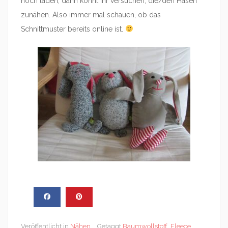
hoch laden, dann könnt ihr versuchen, die/den Hasen
zunähen. Also immer mal schauen, ob das
Schnittmuster bereits online ist.
Veröffentlicht in
Nähen
Getaggt
Baumwollstoff
,
Fleece
,