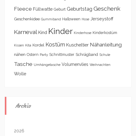
Geschenk
Fleece
Geburtstag
Füllwatte
Geburt
Geschenkidee
Jerseystoff
Halloween
Gummiband
Hose
Kinder
Karneval
Kind
Kinderkostüm
Kinderhose
Kostüm
Nähanleitung
Kuscheltier
Kordel
Kita
Kissen
nähen
Schrägband
Ostern
Schnittmuster
Party
Schule
Tasche
Volumenvlies
Umhängetasche
Weihnachten
Wolle
Archiv
2026