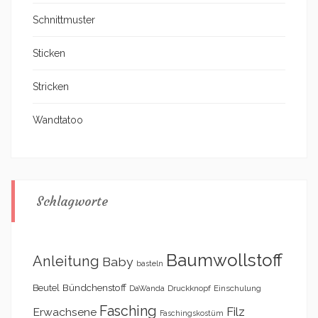
Schnittmuster
Sticken
Stricken
Wandtatoo
Schlagworte
Baumwollstoff
Anleitung
Baby
basteln
Bündchenstoff
Beutel
DaWanda
Druckknopf
Einschulung
Fasching
Filz
Erwachsene
Faschingskostüm