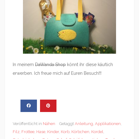
In meinem
DaWanda Shop
könnt ihr diese käuflich
erwerben. Ich freue mich auf Euren Besuch!!!
Veröffentlicht in
Nähen
Getaggt
Anleitung
,
Applikationen
,
Filz
,
Frottee
,
Hase
,
Kinder
,
Korb
,
Körbchen
,
Kordel
,