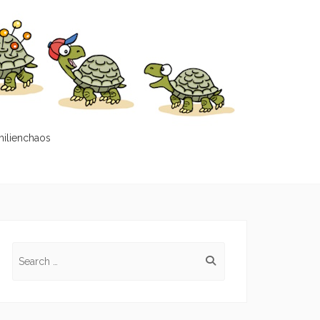
milienchaos
Search
for: