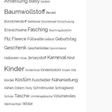
Anleitung
Baby
basteln
Baumwollstoff
Beutel
Bündchenstoff
DaWanda
Druckknopf
Einschulung
Fasching
Erwachsene
Faschingskostüm
Filz
Fleece
Geburtstag
Füllwatte
Geburt
Geschenk
Geschenkidee
Gummiband
Karneval
Kind
Jerseystoff
Halloween
Hose
Kinder
Kinderkostüm
Kita
Kinderhose
Kissen
Kostüm
Nähanleitung
Kuscheltier
Kordel
nähen
Schrägband
Ostern
Schnittmuster
Party
Tasche
Volumenvlies
Schule
Umhängetasche
Wolle
Weihnachten