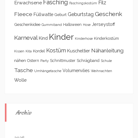
Fasching
Filz
Erwachsene
Faschingskostüm
Geschenk
Fleece
Geburtstag
Füllwatte
Geburt
Geschenkidee
Jerseystoff
Halloween
Gummiband
Hose
Kinder
Karneval
Kind
Kinderkostüm
Kinderhose
Kostüm
Nähanleitung
Kuscheltier
Kordel
Kita
Kissen
nähen
Schrägband
Ostern
Schnittmuster
Party
Schule
Tasche
Volumenvlies
Umhängetasche
Weihnachten
Wolle
Archiv