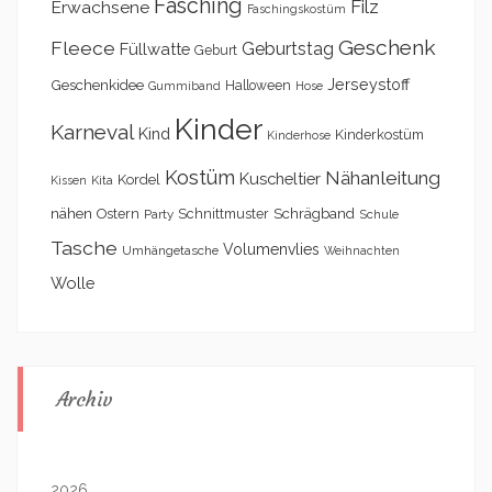
Fasching
Filz
Erwachsene
Faschingskostüm
Geschenk
Fleece
Geburtstag
Füllwatte
Geburt
Geschenkidee
Jerseystoff
Halloween
Gummiband
Hose
Kinder
Karneval
Kind
Kinderkostüm
Kinderhose
Kostüm
Nähanleitung
Kuscheltier
Kordel
Kita
Kissen
nähen
Schrägband
Ostern
Schnittmuster
Party
Schule
Tasche
Volumenvlies
Umhängetasche
Weihnachten
Wolle
Archiv
2026