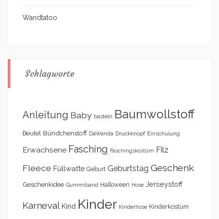
Wandtatoo
Schlagworte
Baumwollstoff
Anleitung
Baby
basteln
Bündchenstoff
Beutel
DaWanda
Druckknopf
Einschulung
Fasching
Filz
Erwachsene
Faschingskostüm
Geschenk
Fleece
Geburtstag
Füllwatte
Geburt
Geschenkidee
Jerseystoff
Halloween
Gummiband
Hose
Kinder
Karneval
Kind
Kinderkostüm
Kinderhose