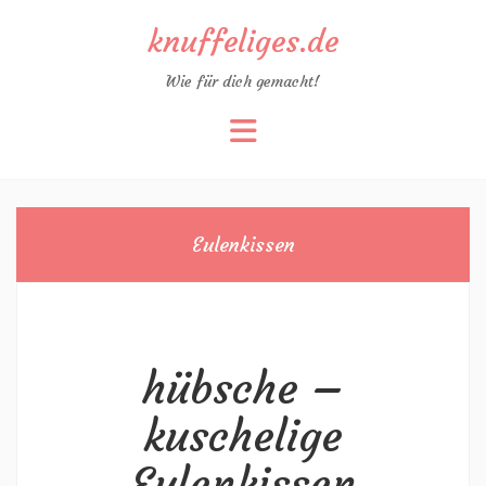
knuffeliges.de
Wie für dich gemacht!
Zum
Inhalt
springen
Eulenkissen
hübsche –
kuschelige
Eulenkissen