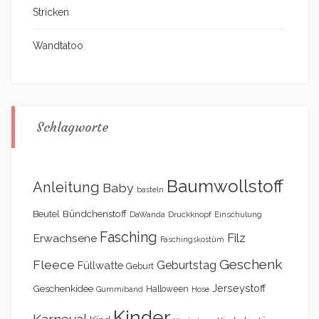
Stricken
Wandtatoo
Schlagworte
Baumwollstoff
Anleitung
Baby
basteln
Bündchenstoff
Beutel
DaWanda
Druckknopf
Einschulung
Fasching
Filz
Erwachsene
Faschingskostüm
Geschenk
Fleece
Geburtstag
Füllwatte
Geburt
Geschenkidee
Jerseystoff
Halloween
Gummiband
Hose
Kinder
Karneval