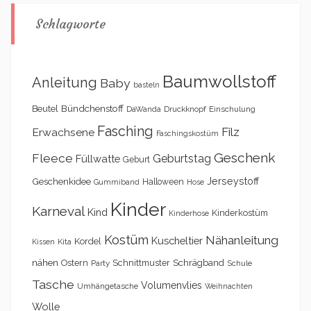
Schlagworte
Baumwollstoff
Anleitung
Baby
basteln
Bündchenstoff
Beutel
DaWanda
Druckknopf
Einschulung
Fasching
Filz
Erwachsene
Faschingskostüm
Geschenk
Fleece
Geburtstag
Füllwatte
Geburt
Geschenkidee
Jerseystoff
Halloween
Gummiband
Hose
Kinder
Karneval
Kind
Kinderkostüm
Kinderhose
Kostüm
Nähanleitung
Kuscheltier
Kordel
Kita
Kissen
nähen
Schrägband
Ostern
Schnittmuster
Party
Schule
Tasche
Volumenvlies
Umhängetasche
Weihnachten
Wolle