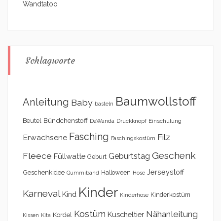
Wandtatoo
Schlagworte
Baumwollstoff
Anleitung
Baby
basteln
Bündchenstoff
Beutel
DaWanda
Druckknopf
Einschulung
Fasching
Filz
Erwachsene
Faschingskostüm
Geschenk
Fleece
Geburtstag
Füllwatte
Geburt
Geschenkidee
Jerseystoff
Halloween
Gummiband
Hose
Kinder
Karneval
Kind
Kinderkostüm
Kinderhose
Kostüm
Nähanleitung
Kuscheltier
Kordel
Kita
Kissen