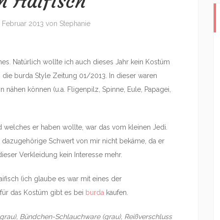
 Haifisch
. Februar 2013
von
Stephanie
nes. Natürlich wollte ich auch dieses Jahr kein Kostüm
ie burda Style Zeitung 01/2013. In dieser waren
hn nähen können (u.a. Fligenpilz, Spinne, Eule, Papagei,
d welches er haben wollte, war das vom kleinen Jedi.
as dazugehörige Schwert von mir nicht bekäme, da er
 dieser Verkleidung kein Interesse mehr.
fisch (ich glaube es war mit eines der
für das Kostüm gibt es bei
burda
kaufen.
+ grau), Bündchen-Schlauchware (grau), Reißverschluss