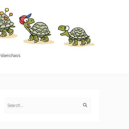
milienchaos
Search
for: