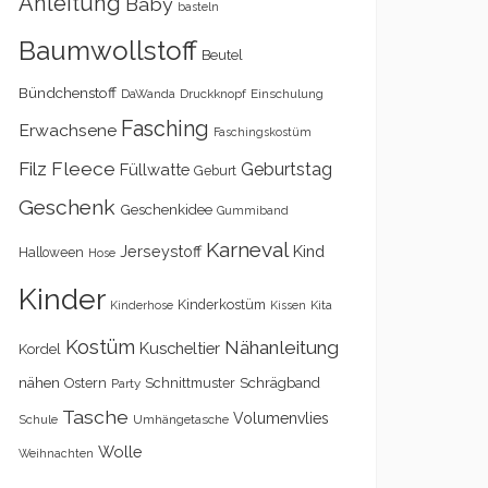
Anleitung
Baby
basteln
Baumwollstoff
Beutel
Bündchenstoff
DaWanda
Druckknopf
Einschulung
Fasching
Erwachsene
Faschingskostüm
Filz
Fleece
Geburtstag
Füllwatte
Geburt
Geschenk
Geschenkidee
Gummiband
Karneval
Kind
Jerseystoff
Halloween
Hose
Kinder
Kinderkostüm
Kita
Kinderhose
Kissen
Kostüm
Nähanleitung
Kuscheltier
Kordel
nähen
Schrägband
Ostern
Schnittmuster
Party
Tasche
Volumenvlies
Schule
Umhängetasche
Wolle
Weihnachten