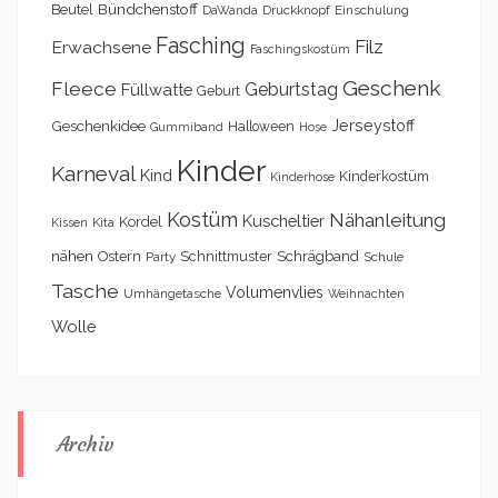
Bündchenstoff
Beutel
DaWanda
Druckknopf
Einschulung
Fasching
Filz
Erwachsene
Faschingskostüm
Geschenk
Fleece
Geburtstag
Füllwatte
Geburt
Geschenkidee
Jerseystoff
Halloween
Gummiband
Hose
Kinder
Karneval
Kind
Kinderkostüm
Kinderhose
Kostüm
Nähanleitung
Kuscheltier
Kordel
Kita
Kissen
nähen
Schrägband
Ostern
Schnittmuster
Party
Schule
Tasche
Volumenvlies
Umhängetasche
Weihnachten
Wolle
Archiv