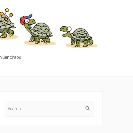
milienchaos
Search
for: