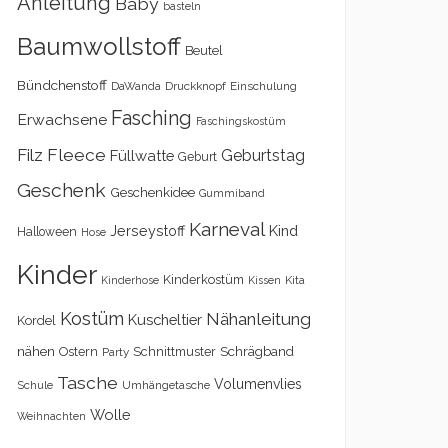
Anleitung
Baby
basteln
Baumwollstoff
Beutel
Bündchenstoff
DaWanda
Druckknopf
Einschulung
Fasching
Erwachsene
Faschingskostüm
Filz
Fleece
Geburtstag
Füllwatte
Geburt
Geschenk
Geschenkidee
Gummiband
Karneval
Kind
Jerseystoff
Halloween
Hose
Kinder
Kinderkostüm
Kita
Kinderhose
Kissen
Kostüm
Nähanleitung
Kuscheltier
Kordel
nähen
Schrägband
Ostern
Schnittmuster
Party
Tasche
Volumenvlies
Schule
Umhängetasche
Wolle
Weihnachten