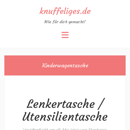
knuffeliges.de
Wie für dich gemacht!
Zum
Inhalt
springen
Kinderwagentasche
Lenkertasche /
Utensilientasche