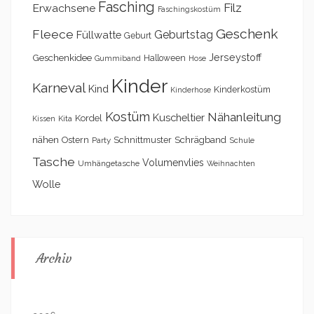
Fasching
Filz
Erwachsene
Faschingskostüm
Geschenk
Fleece
Geburtstag
Füllwatte
Geburt
Geschenkidee
Jerseystoff
Halloween
Gummiband
Hose
Kinder
Karneval
Kind
Kinderkostüm
Kinderhose
Kostüm
Nähanleitung
Kuscheltier
Kordel
Kita
Kissen
nähen
Schrägband
Ostern
Schnittmuster
Party
Schule
Tasche
Volumenvlies
Umhängetasche
Weihnachten
Wolle
Archiv