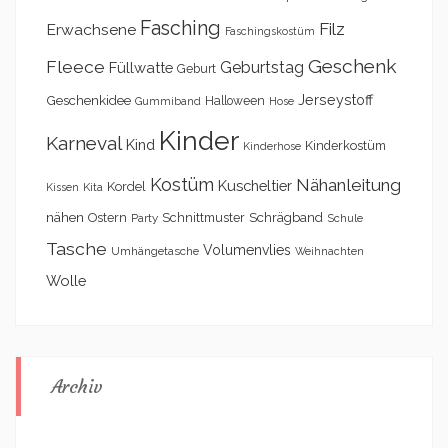
Fasching
Filz
Erwachsene
Faschingskostüm
Geschenk
Fleece
Geburtstag
Füllwatte
Geburt
Geschenkidee
Jerseystoff
Halloween
Gummiband
Hose
Kinder
Karneval
Kind
Kinderkostüm
Kinderhose
Kostüm
Nähanleitung
Kuscheltier
Kordel
Kita
Kissen
nähen
Schrägband
Ostern
Schnittmuster
Party
Schule
Tasche
Volumenvlies
Umhängetasche
Weihnachten
Wolle
Archiv