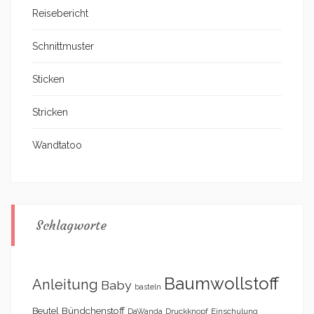
Reisebericht
Schnittmuster
Sticken
Stricken
Wandtatoo
Schlagworte
Baumwollstoff
Anleitung
Baby
basteln
Bündchenstoff
Beutel
DaWanda
Druckknopf
Einschulung