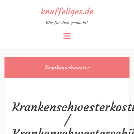
knuffeliges.de
Wie für dich gemacht!
Zum
Inhalt
springen
Krankenschwester
Krankenschwesterkos
/
Krankenschwesterschü