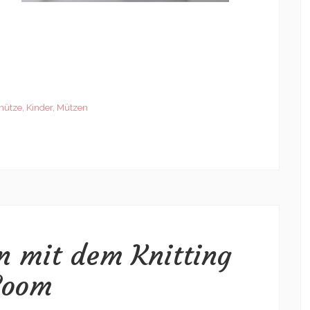
mütze
,
Kinder
,
Mützen
n mit dem Knitting
Loom