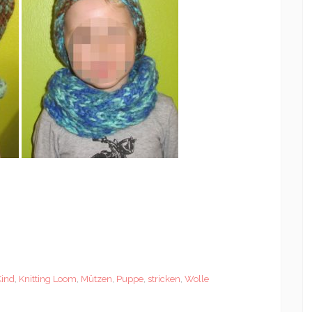
Kind
,
Knitting Loom
,
Mützen
,
Puppe
,
stricken
,
Wolle