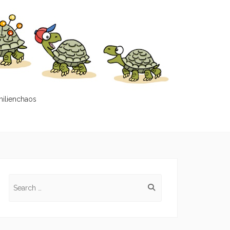
milienchaos
Search
for: