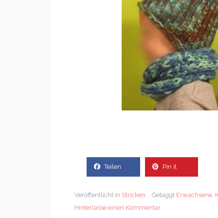
Teilen
Pin it
Veröffentlicht in
Stricken
Getaggt
Erwachsene
,
Hinterlasse einen Kommentar