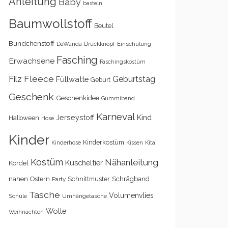
Anleitung
Baby
basteln
Baumwollstoff
Beutel
Bündchenstoff
DaWanda
Druckknopf
Einschulung
Fasching
Erwachsene
Faschingskostüm
Filz
Fleece
Geburtstag
Füllwatte
Geburt
Geschenk
Geschenkidee
Gummiband
Karneval
Kind
Jerseystoff
Halloween
Hose
Kinder
Kinderkostüm
Kita
Kinderhose
Kissen
Kostüm
Nähanleitung
Kuscheltier
Kordel
nähen
Schrägband
Ostern
Schnittmuster
Party
Tasche
Volumenvlies
Schule
Umhängetasche
Wolle
Weihnachten