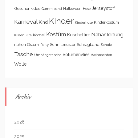
Geschenkidee
Jerseystoff
Halloween
Gummiband
Hose
Kinder
Karneval
Kind
Kinderkostüm
Kinderhose
Kostüm
Nähanleitung
Kuscheltier
Kordel
Kita
Kissen
nähen
Schrägband
Ostern
Schnittmuster
Party
Schule
Tasche
Volumenvlies
Umhängetasche
Weihnachten
Wolle
Archiv
2026
2025