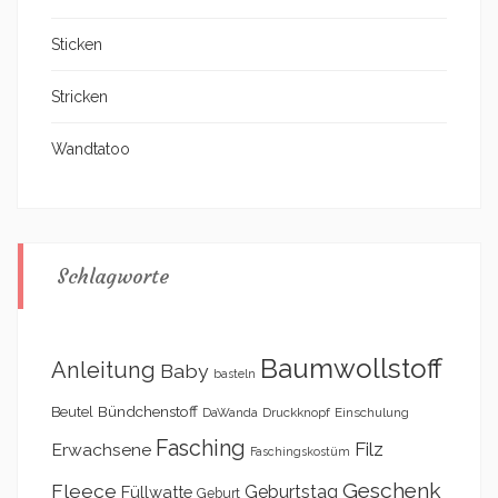
Sticken
Stricken
Wandtatoo
Schlagworte
Baumwollstoff
Anleitung
Baby
basteln
Bündchenstoff
Beutel
DaWanda
Druckknopf
Einschulung
Fasching
Filz
Erwachsene
Faschingskostüm
Geschenk
Fleece
Geburtstag
Füllwatte
Geburt