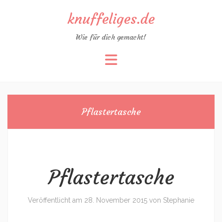
knuffeliges.de
Wie für dich gemacht!
Zum
Inhalt
springen
Pflastertasche
Pflastertasche
Veröffentlicht am
28. November 2015
von
Stephanie