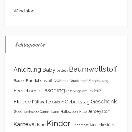
Wandtatoo
Schlagworte
Baumwollstoff
Anleitung
Baby
basteln
Bündchenstoff
Beutel
DaWanda
Druckknopf
Einschulung
Fasching
Filz
Erwachsene
Faschingskostüm
Geschenk
Fleece
Geburtstag
Füllwatte
Geburt
Geschenkidee
Jerseystoff
Halloween
Gummiband
Hose
Kinder
Karneval
Kind
Kinderkostüm
Kinderhose