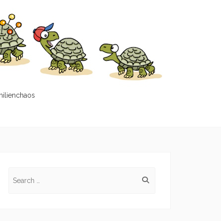
milienchaos
Search
for: