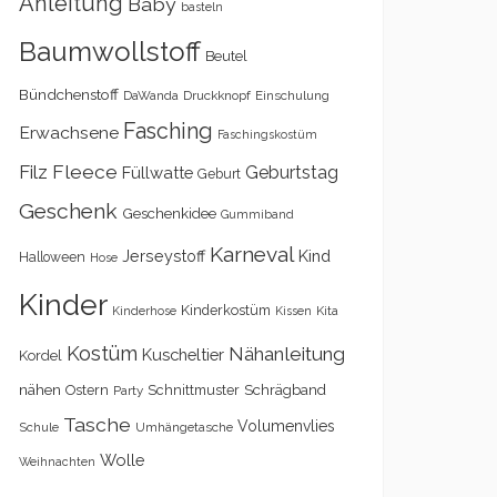
Anleitung
Baby
basteln
Baumwollstoff
Beutel
Bündchenstoff
DaWanda
Druckknopf
Einschulung
Fasching
Erwachsene
Faschingskostüm
Filz
Fleece
Geburtstag
Füllwatte
Geburt
Geschenk
Geschenkidee
Gummiband
Karneval
Kind
Jerseystoff
Halloween
Hose
Kinder
Kinderkostüm
Kita
Kinderhose
Kissen
Kostüm
Nähanleitung
Kuscheltier
Kordel
nähen
Schrägband
Ostern
Schnittmuster
Party
Tasche
Volumenvlies
Schule
Umhängetasche
Wolle
Weihnachten