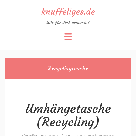
knuffeliges.de
Wie für dich gemacht!
Zum
Inhalt
springen
Recyclingtasche
Umhängetasche
(Recycling)