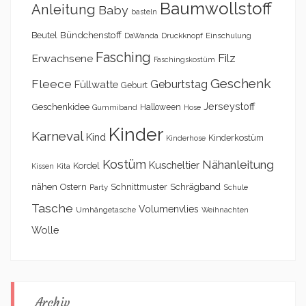
Baumwollstoff
Anleitung
Baby
basteln
Bündchenstoff
Beutel
DaWanda
Druckknopf
Einschulung
Fasching
Filz
Erwachsene
Faschingskostüm
Geschenk
Fleece
Geburtstag
Füllwatte
Geburt
Geschenkidee
Jerseystoff
Halloween
Gummiband
Hose
Kinder
Karneval
Kind
Kinderkostüm
Kinderhose
Kostüm
Nähanleitung
Kuscheltier
Kordel
Kita
Kissen
nähen
Schrägband
Ostern
Schnittmuster
Party
Schule
Tasche
Volumenvlies
Umhängetasche
Weihnachten
Wolle
Archiv