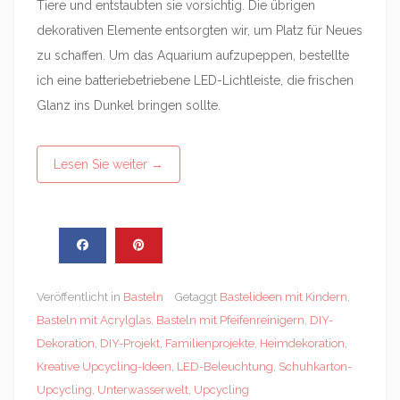
Tiere und entstaubten sie vorsichtig. Die übrigen
dekorativen Elemente entsorgten wir, um Platz für Neues
zu schaffen. Um das Aquarium aufzupeppen, bestellte
ich eine batteriebetriebene LED-Lichtleiste, die frischen
Glanz ins Dunkel bringen sollte.
Lesen Sie weiter
→
Veröffentlicht in
Basteln
Getaggt
Bastelideen mit Kindern
,
Basteln mit Acrylglas
,
Basteln mit Pfeifenreinigern
,
DIY-
Dekoration
,
DIY-Projekt
,
Familienprojekte
,
Heimdekoration
,
Kreative Upcycling-Ideen
,
LED-Beleuchtung
,
Schuhkarton-
Upcycling
,
Unterwasserwelt
,
Upcycling