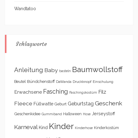
Wandtatoo
Schlagworte
Baumwollstoff
Anleitung
Baby
basteln
Bündchenstoff
Beutel
DaWanda
Druckknopf
Einschulung
Fasching
Filz
Erwachsene
Faschingskostüm
Geschenk
Fleece
Geburtstag
Füllwatte
Geburt
Geschenkidee
Jerseystoff
Halloween
Gummiband
Hose
Kinder
Karneval
Kind
Kinderkostüm
Kinderhose