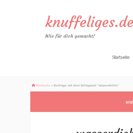
knuffeliges.d
Wie für dich gemacht!
Zum
Startseite
Inhalt
springen
Startseite
»
Beiträge mit dem Schlagwort "wasserdichte"
wa