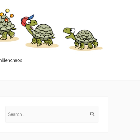
milienchaos
Search
for: