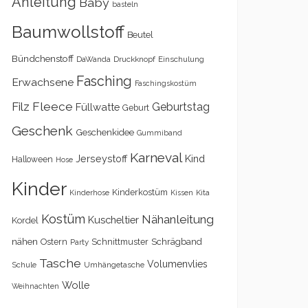
Anleitung
Baby
basteln
Baumwollstoff
Beutel
Bündchenstoff
DaWanda
Druckknopf
Einschulung
Fasching
Erwachsene
Faschingskostüm
Filz
Fleece
Geburtstag
Füllwatte
Geburt
Geschenk
Geschenkidee
Gummiband
Karneval
Kind
Jerseystoff
Halloween
Hose
Kinder
Kinderkostüm
Kita
Kinderhose
Kissen
Kostüm
Nähanleitung
Kuscheltier
Kordel
nähen
Schrägband
Ostern
Schnittmuster
Party
Tasche
Volumenvlies
Schule
Umhängetasche
Wolle
Weihnachten